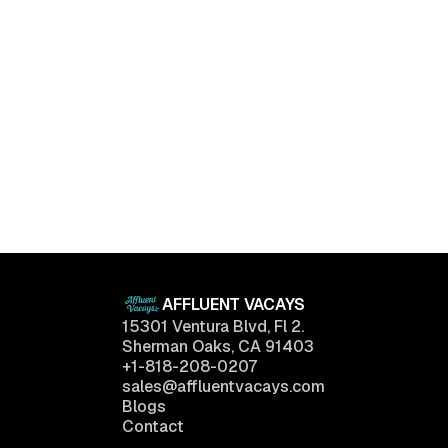
Bel Air, Los Angeles, California
The One
$
690,000
6
Beds
4
Baths
2,780
sq.ft
AFFLUENT VACAYS
15301 Ventura Blvd, Fl 2.
Sherman Oaks, CA 91403
+1-818-208-0207
sales@affluentvacays.com
Blogs
Contact